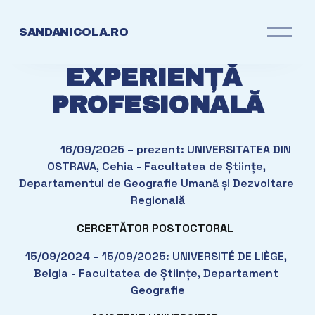
O
SANDANICOLA.RO
p
e
EXPERIENȚĂ 
n
M
PROFESIONALĂ
e
n
u
              16/09/2025 – prezent: UNIVERSITATEA DIN 
OSTRAVA, Cehia - Facultatea de Științe, 
Departamentul de Geografie Umană și Dezvoltare 
Regională
CERCETĂTOR POSTOCTORAL
15/09/2024 – 15/09/2025: UNIVERSITÉ DE LIÈGE, 
Belgia - Facultatea de Științe, Departament 
Geografie