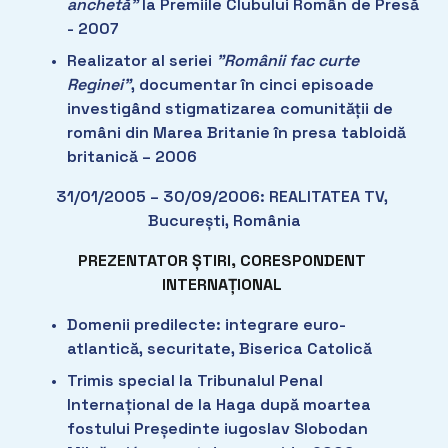
anchetă”
 la Premiile Clubului Român de Presă 
- 2007
Realizator al seriei 
”Românii fac curte 
Reginei”
, documentar în cinci episoade 
investigând stigmatizarea comunității de 
români din Marea Britanie în presa tabloidă 
britanică – 2006
31/01/2005 – 30/09/2006: REALITATEA TV, 
București, România
PREZENTATOR ȘTIRI, CORESPONDENT 
INTERNAȚIONAL
Domenii predilecte: integrare euro-
atlantică, securitate, Biserica Catolică
Trimis special la Tribunalul Penal 
Internațional de la Haga după moartea 
fostului Președinte iugoslav Slobodan 